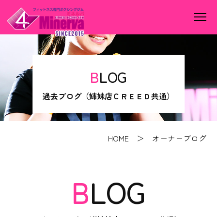
BLOG
過去ブログ（姉妹店ＣＲＥＥＤ共通）
HOME
＞ オーナーブログ
BLOG