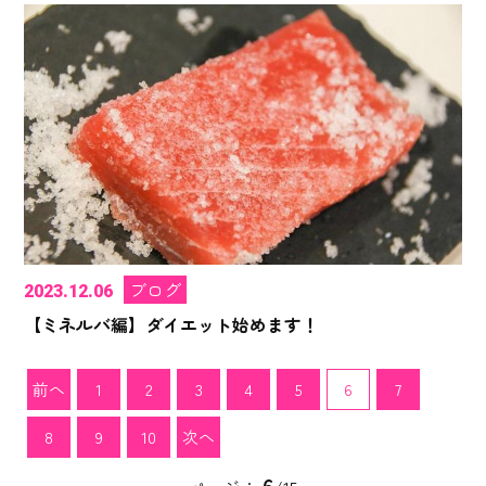
ブログ
2023.12.06
【ミネルバ編】ダイエット始めます！
前へ
1
2
3
4
5
6
7
8
9
10
次へ
6