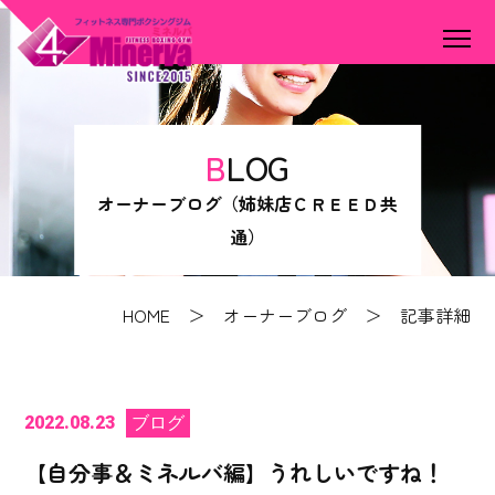
BLOG
オーナーブログ（姉妹店ＣＲＥＥＤ共
通）
HOME
＞
オーナーブログ
＞ 記事詳細
2022.08.23
ブログ
【自分事＆ミネルバ編】うれしいですね！