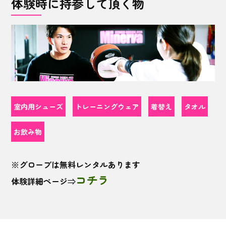
体験時に持参して頂く物
室内用シューズ
トレーニングウェア
着替え
タオル
お飲み物
※グローブは無料レンタルあります
コチラ
体験詳細ページ⇒