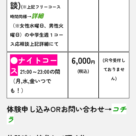
談)
(※上記フリーコース
詳細
時間同様→
（※女性水曜日、男性火
曜日）の中学生週１コー
ス応相談上記詳細にて
6,000
●ナイトコー
(只今受付し
円
ス
ておりませ
21:00～23:00の間
(税込)
ん)
（月,水,金いつで
も！）
体験申し込みORお問い合わせ→
コチ
ラ