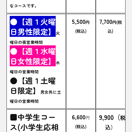
なコースです。
●【週１火曜
5,500
7,700
円
円(税
日男性限定】
(税込)
込)
火
曜日の夜営業時間
●【週１水曜
日女性限定】
水
曜日の営業時間
●【週１土曜
日限定】
男女共に土
曜日の営業時間
■中学生コー
9,900（
6,600
税
円
ス(小学生応相
込）
(税込)