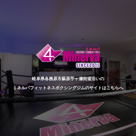
岐阜県各務原市蘇原苧ヶ瀬街道沿いの
ミネルバフィットネスボクシングジムのサイトはこちらへ