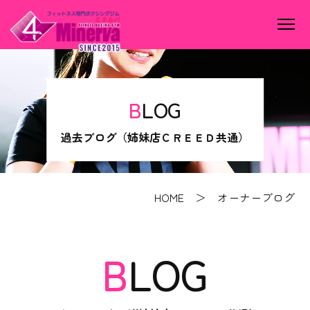
BLOG
過去ブログ（姉妹店ＣＲＥＥＤ共通）
HOME
＞ オーナーブログ
BLOG