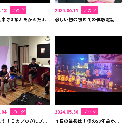
ブログ
ブログ
.13
2024.06.11
習慣の大事さ&なんだかんだボクシング運動最高！
珍しい初の初めての体験電話内容！感謝！
ブログ
ブログ
.04
2024.05.30
宣言します！このブログにブログ内容を！
１日の最後は！僕の20年前からお付き合いして頂いてる