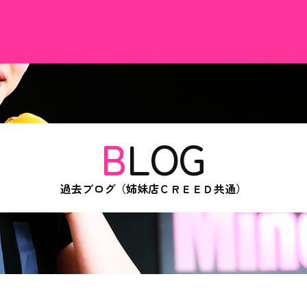
BLOG
過去ブログ（姉妹店ＣＲＥＥＤ共通）