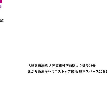
地2
名鉄各務原線 各務原市役所前駅より徒歩28分
おがせ街道沿いミニストップ跡地 駐車スペース20台