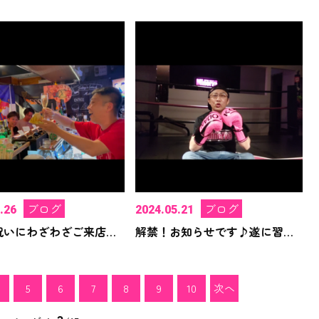
ブログ
ブログ
.26
2024.05.21
誕生日祝いにわざわざご来店頂いて（号泣）
解禁！お知らせです♪遂に習得したので♪
5
6
7
8
9
10
次へ