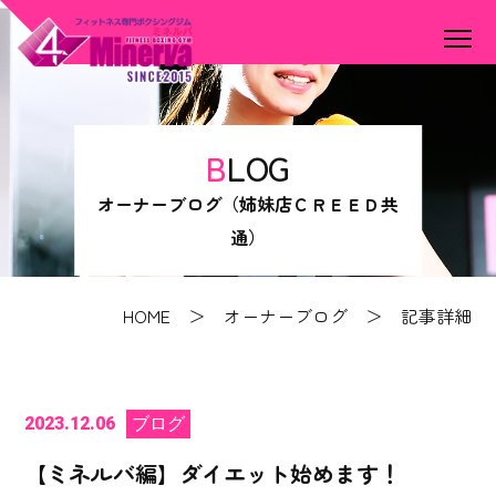
BLOG
オーナーブログ（姉妹店ＣＲＥＥＤ共
通）
HOME
＞
オーナーブログ
＞ 記事詳細
2023.12.06
ブログ
【ミネルバ編】ダイエット始めます！