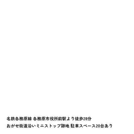
名鉄各務原線 各務原市役所前駅より徒歩28分
おがせ街道沿いミニストップ跡地 駐車スペース20台あり