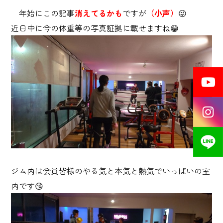
年始にこの記事
消えてるかも
ですが
（小声）
😜
近日中に今の体重等の写真証拠に載せますね😁
ジム内は会員皆様のやる気と本気と熱気でいっぱいの室
内です😘