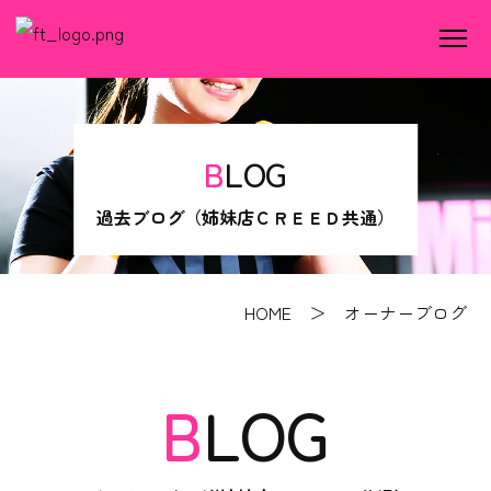
BLOG
過去ブログ（姉妹店ＣＲＥＥＤ共通）
HOME
＞ オーナーブログ
BLOG