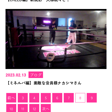
ブログ
2023.02.13
【ミネルバ編】素敵な会員様ナカシマさん
前へ
3
4
5
6
7
8
9
10
11
12
次へ