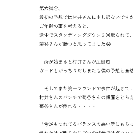
第六試合、
最初の予想では村井さんに申し訳ないです
ご年齢の事を考えると、
途中でスタンディングダウン３回取られて
菊谷さんが勝つと思ってました😭
所が始まると村井さんが圧倒👹
ガードもがっちりだしまたも僕の予想と全
そしてまた第一ラウンドで事件が起きて
村井さんのパンチで菊谷さんの顔面をとら
菊谷さんが倒れる・・・・
「今足もつれてるバランスの悪い所にもら
倒れたけど明らかにプロの試合ではダウン