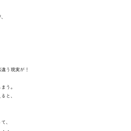
が、
、
然違う現実が！
しまう。
えると、
って、
・・・