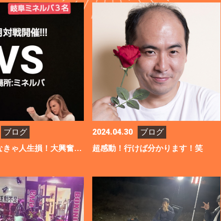
2024.04.30
ブログ
ブログ
激レア！見なきゃ人生損！大興奮３人対抗戦！
超感動！行けば分かります！笑