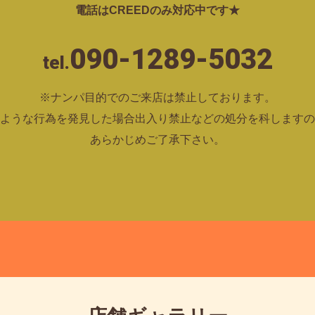
電話はCREEDのみ対応中です★
090-1289-5032
tel.
※ナンパ目的でのご来店は禁止しております。
ような行為を発見した場合出入り禁止などの処分を科しますの
あらかじめご了承下さい。