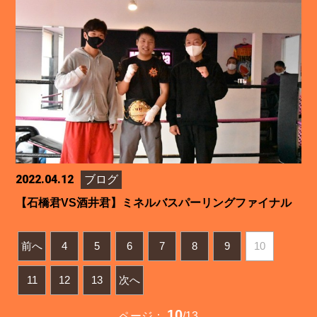
2022.04.12
ブログ
【石橋君VS酒井君】ミネルバスパーリングファイナル
前へ
4
5
6
7
8
9
10
11
12
13
次へ
10
ページ：
/13