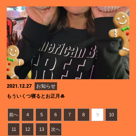
2021.12.27
お知らせ
もういくつ寝るとお正月🎍
前へ
4
5
6
7
8
9
10
11
12
13
次へ