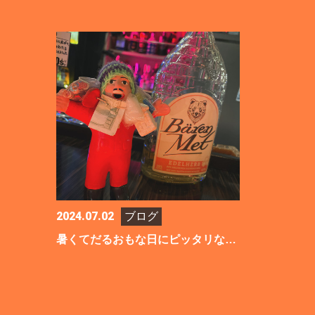
2024.07.02
ブログ
暑くてだるおもな日にピッタリなドリンク🍋 .*゜