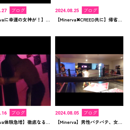
ブログ
ブログ
.27
2024.08.25
【Minervaに幸運の女神が！】突如出現！キッズも元気に！！
【Minerva✖︎CREED共に】帰省やお出かけ等のお土産感謝！
ブログ
ブログ
.16
2024.08.05
【Minerva体験急増】徹底なる清掃と本日の1日
【Minerva】男性バテバテ、女性&キッズ元気モリモリ笑