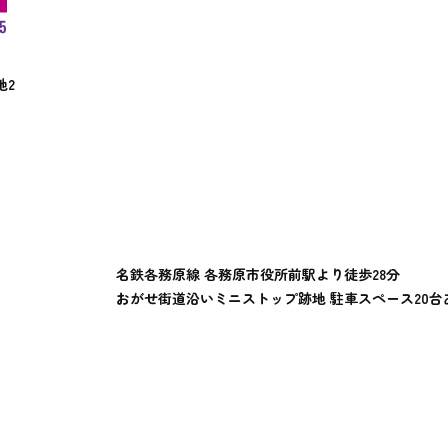
地2
名鉄各務原線 各務原市役所前駅より徒歩28分
おがせ街道沿いミニストップ跡地 駐車スペース20台