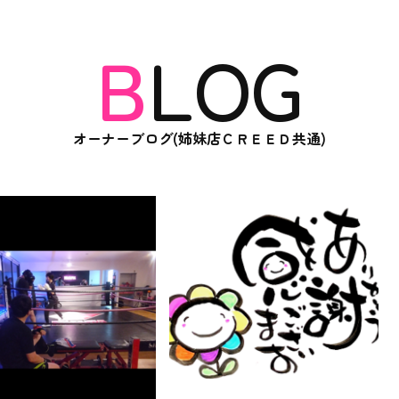
BLOG
オーナーブログ(姉妹店ＣＲＥＥＤ共通)