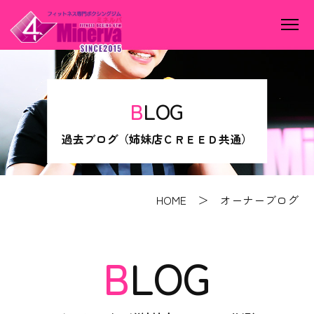
BLOG
過去ブログ（姉妹店ＣＲＥＥＤ共通）
HOME
＞ オーナーブログ
BLOG