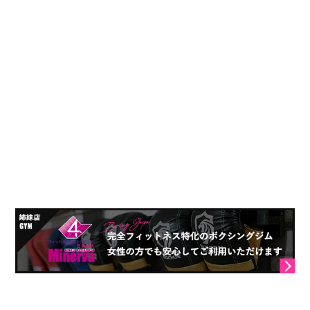
岐阜県 各務原市那加野畑町１－１１８
営業時間：20:00~3:00(最終入店2:00)
※土曜日のみ20:00~4:00(最終入店２:30)
定休日：月・木