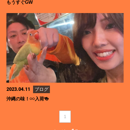
もうすぐGW
2023.04.11
ブログ
沖縄の味！𓏸𓏸入荷🍻
1