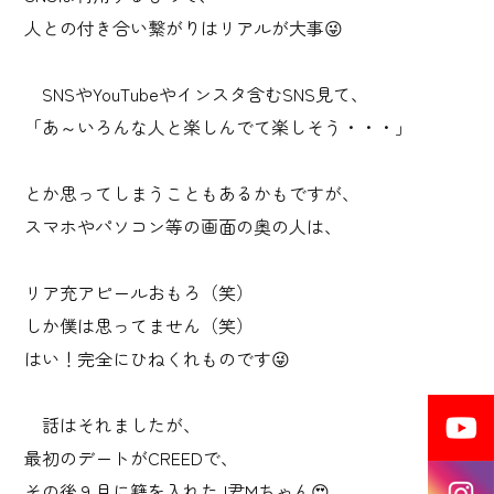
人との付き合い繋がりはリアルが大事😜
SNSやYouTubeやインスタ含むSNS見て、
「あ～いろんな人と楽しんでて楽しそう・・・」
とか思ってしまうこともあるかもですが、
スマホやパソコン等の画面の奥の人は、
リア充アピールおもろ（笑）
しか僕は思ってません（笑）
はい！完全にひねくれものです😜
話はそれましたが、
最初のデートがCREEDで、
その後９月に籍を入れたJ君Mちゃん😍