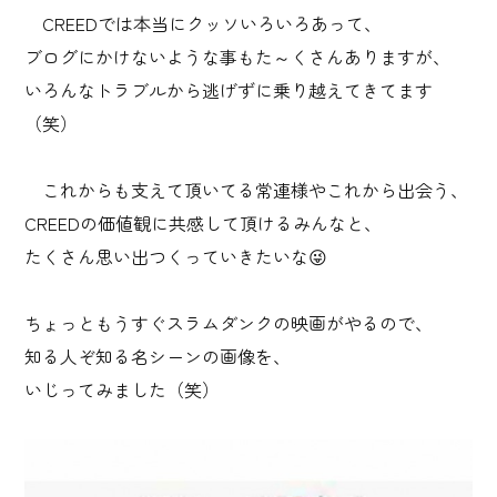
CREEDでは本当にクッソいろいろあって、
ブログにかけないような事もた～くさんありますが、
いろんなトラブルから逃げずに乗り越えてきてます
（笑）
これからも支えて頂いてる常連様やこれから出会う、
CREEDの価値観に共感して頂けるみんなと、
たくさん思い出つくっていきたいな😜
ちょっともうすぐスラムダンクの映画がやるので、
知る人ぞ知る名シーンの画像を、
いじってみました（笑）