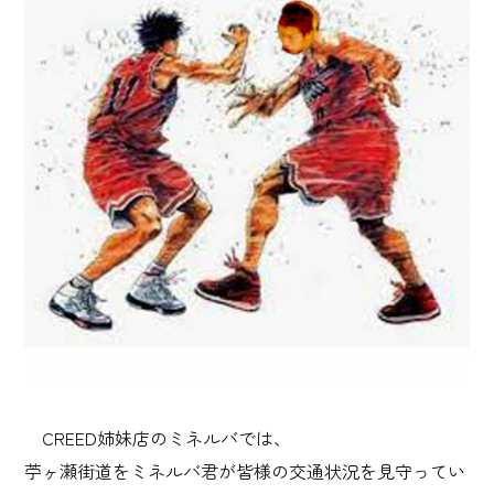
CREED姉妹店のミネルバでは、
苧ヶ瀬街道をミネルバ君が皆様の交通状況を見守ってい