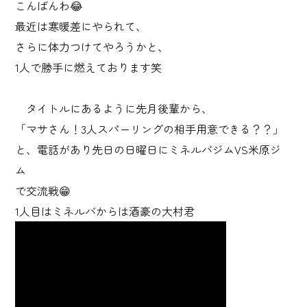
こんばんわ😂
最近は寒暖差にやられて、
さらに体力つけてやろうかと、
1人で勝手に燃えております笑
タイトルにあるように先月後輩から、
「マサさん！3人スパーリングの相手用意できる？？」
と、電話があり先日の日曜日にミネルバジムVS米原ジ
ム
で交流戦😁
1人目はミネルバからは酒豪の大村君