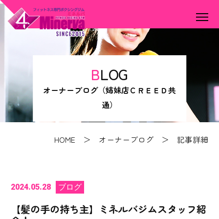
BLOG
オーナーブログ（姉妹店ＣＲＥＥＤ共
通）
HOME
＞
オーナーブログ
＞ 記事詳細
2024.05.28
ブログ
【髪の手の持ち主】ミネルバジムスタッフ紹