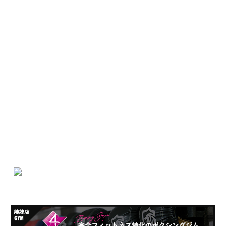
岐阜県 各務原市那加野畑町１－１１８
営業時間：20:00~3:00(最終入店2:00)
※土曜日のみ20:00~4:00(最終入店２:30)
定休日：月・木