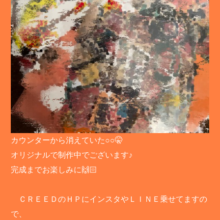
カウンターから消えていた○○🤫
オリジナルで制作中でございます♪
完成までお楽しみに🙌🏻
ＣＲＥＥＤのＨＰにインスタやＬＩＮＥ乗せてますの
で、