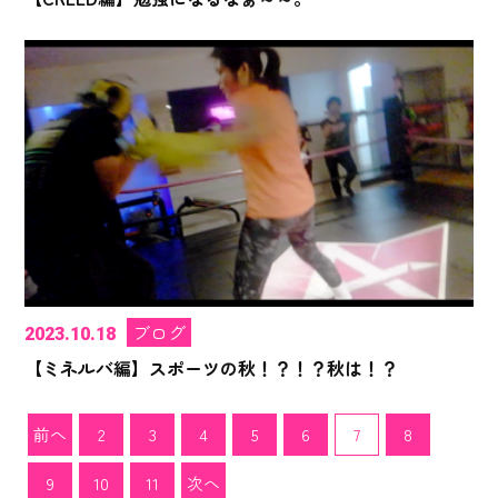
ブログ
2023.10.18
【ミネルバ編】スポーツの秋！？！？秋は！？
前へ
2
3
4
5
6
7
8
9
10
11
次へ