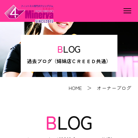
BLOG
過去ブログ（姉妹店ＣＲＥＥＤ共通）
HOME
＞ オーナーブログ
BLOG