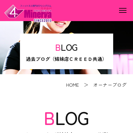
BLOG
過去ブログ（姉妹店ＣＲＥＥＤ共通）
HOME
＞ オーナーブログ
BLOG