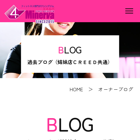
BLOG
過去ブログ（姉妹店ＣＲＥＥＤ共通）
HOME
＞ オーナーブログ
BLOG