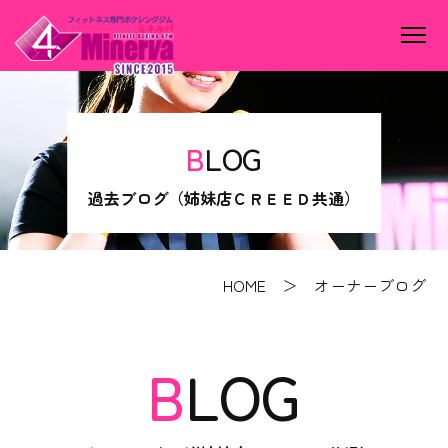
BLOG
過去ブログ（姉妹店ＣＲＥＥＤ共通）
HOME
＞ オーナーブログ
BLOG