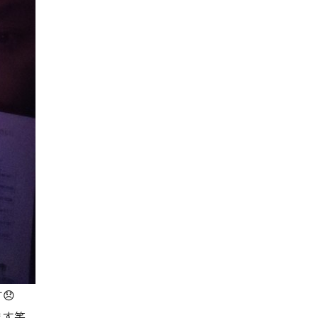
😞
ます笑