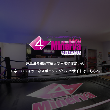
岐阜県各務原市蘇原苧ヶ瀬街道沿いの
ミネルバフィットネスボクシングジムのサイトはこちらへ